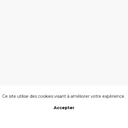
4
avr.
2025
—
11:45
-
13:15
ATLANTIA
-
AUDITORIUM
SEDIMA
AXEMA
A propos des cookies sur ce site
Ce site utilise des cookies visant à améliorer votre expérience.
Accepter
Refuser