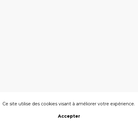
-
BAGUENAUD
SEDIMA
A propos des cookies sur ce site
Ce site utilise des cookies visant à améliorer votre expérience.
Accepter
Présentée
Refuser