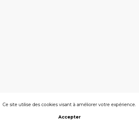
PIERRRE
SASTRE
SEDIMA
AXEMA
A propos des cookies sur ce site
Ce site utilise des cookies visant à améliorer votre expérience.
Accepter
Présentée
Refuser