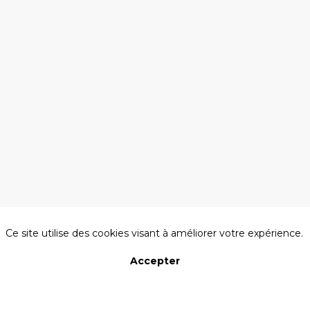
15:30
ATLANTIA
-
EULER
LANCASTRIA
AXEMA
A propos des cookies sur ce site
Ce site utilise des cookies visant à améliorer votre expérience.
Accepter
Refuser