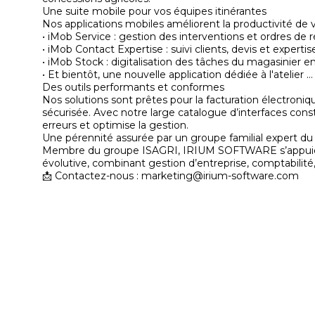
Une suite mobile pour vos équipes itinérantes
Nos applications mobiles améliorent la productivité de 
• iMob Service : gestion des interventions et ordres de ré
• iMob Contact Expertise : suivi clients, devis et expert
• iMob Stock : digitalisation des tâches du magasinier e
• Et bientôt, une nouvelle application dédiée à l'atelier …
Des outils performants et conformes
Nos solutions sont prêtes pour la facturation électroniq
sécurisée. Avec notre large catalogue d’interfaces cons
erreurs et optimise la gestion.
Une pérennité assurée par un groupe familial expert d
Membre du groupe ISAGRI, IRIUM SOFTWARE s’appuie sur 
évolutive, combinant gestion d’entreprise, comptabilité
📩 Contactez-nous : marketing@irium-software.com