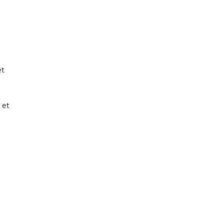
et
 et